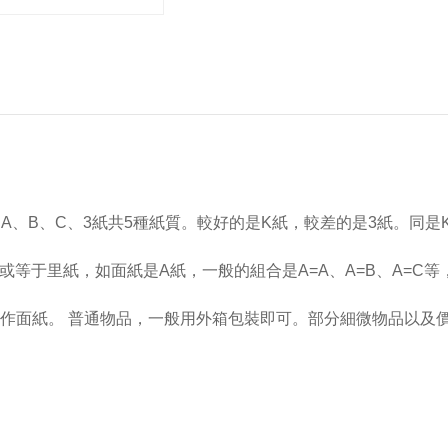
、B、C、3紙共5種紙質。較好的是K紙，較差的是3紙。同是K
等于里紙，如面紙是A紙，一般的組合是A=A、A=B、A=C等
來作面紙。 普通物品，一般用外箱包裝即可。部分細微物品以及