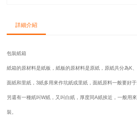
詳細介紹
包裝紙箱
紙箱的原材料是紙板，紙板的原材料是原紙，原紙共分為K、A
面紙和里紙，3紙多用來作坑紙或里紙，面紙原料一般要好于或
另還有一種紙叫W紙，又叫白紙，厚度同A紙挨近，一般用
裝。