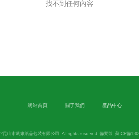
找不到任何內容
網站首頁
關于我們
產品中心
ht ?昆山市凱維紙品包裝有限公司 All rights reserved 備案號:
蘇ICP備180