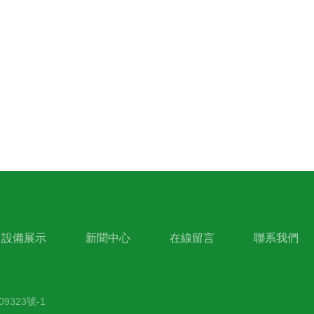
設備展示
新聞中心
在線留言
聯系我們
09323號-1