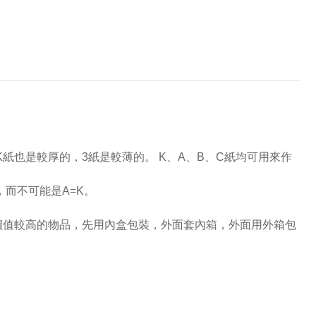
紙也是較厚的，3紙是較薄的。 K、A、B、C紙均可用來作
，而不可能是A=K。
價值較高的物品，先用內盒包裝，外面套內箱，外面用外箱包