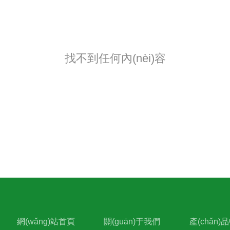
找不到任何內(nèi)容
網(wǎng)站首頁
關(guān)于我們
產(chǎn)