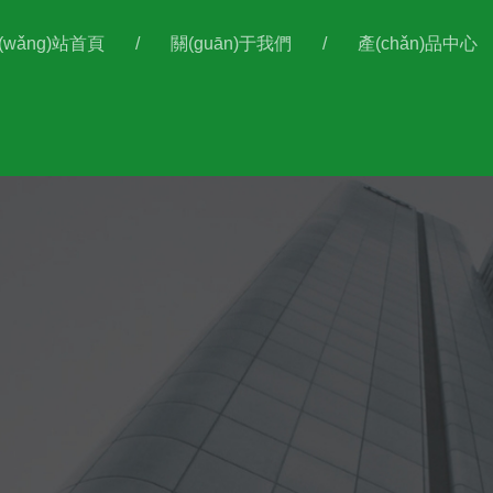
(wǎng)站首頁
/
關(guān)于我們
/
產(chǎn)品中心