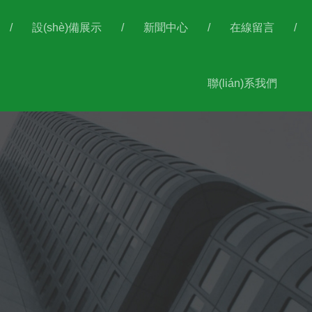
/
設(shè)備展示
/
新聞中心
/
在線留言
/
聯(lián)系我們