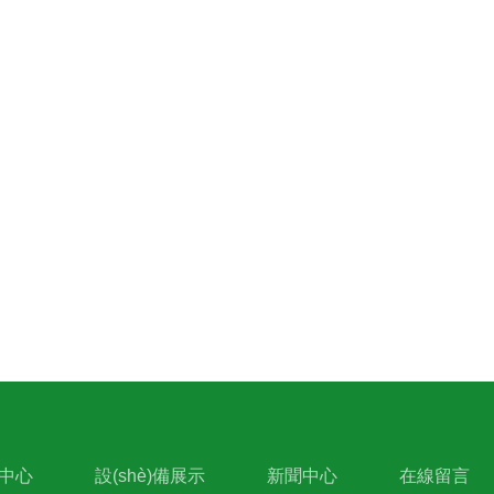
品中心
設(shè)備展示
新聞中心
在線留言